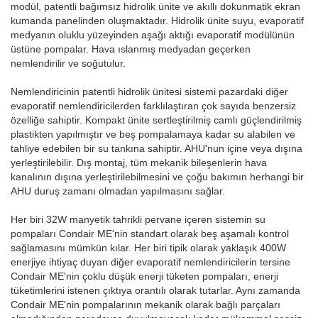
modül, patentli bağımsız hidrolik ünite ve akıllı dokunmatik ekran
kumanda panelinden oluşmaktadır. Hidrolik ünite suyu, evaporatif
medyanın oluklu yüzeyinden aşağı aktığı evaporatif modülünün
üstüne pompalar. Hava ıslanmış medyadan geçerken
nemlendirilir ve soğutulur.
Nemlendiricinin patentli hidrolik ünitesi sistemi pazardaki diğer
evaporatif nemlendiricilerden farklılaştıran çok sayıda benzersiz
özelliğe sahiptir. Kompakt ünite sertleştirilmiş camlı güçlendirilmiş
plastikten yapılmıştır ve beş pompalamaya kadar su alabilen ve
tahliye edebilen bir su tankına sahiptir. AHU'nun içine veya dışına
yerleştirilebilir. Dış montaj, tüm mekanik bileşenlerin hava
kanalının dışına yerleştirilebilmesini ve çoğu bakımın herhangi bir
AHU duruş zamanı olmadan yapılmasını sağlar.
Her biri 32W manyetik tahrikli pervane içeren sistemin su
pompaları Condair ME'nin standart olarak beş aşamalı kontrol
sağlamasını mümkün kılar. Her biri tipik olarak yaklaşık 400W
enerjiye ihtiyaç duyan diğer evaporatif nemlendiricilerin tersine
Condair ME'nin çoklu düşük enerji tüketen pompaları, enerji
tüketimlerini istenen çıktıya orantılı olarak tutarlar. Aynı zamanda
Condair ME'nin pompalarının mekanik olarak bağlı parçaları