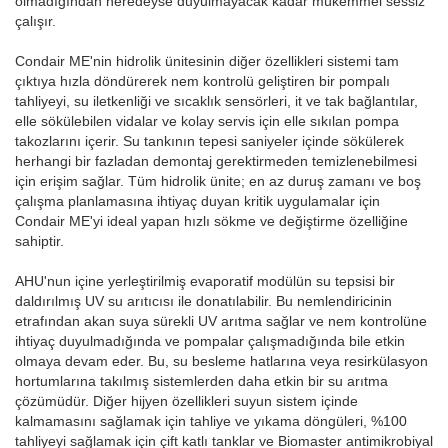
olmadığından neredeyse duyulmayacak kadar mükemmel sessiz
çalışır.
Condair ME'nin hidrolik ünitesinin diğer özellikleri sistemi tam
çıktıya hızla döndürerek nem kontrolü geliştiren bir pompalı
tahliyeyi, su iletkenliği ve sıcaklık sensörleri, it ve tak bağlantılar,
elle sökülebilen vidalar ve kolay servis için elle sıkılan pompa
takozlarını içerir. Su tankının tepesi saniyeler içinde sökülerek
herhangi bir fazladan demontaj gerektirmeden temizlenebilmesi
için erişim sağlar. Tüm hidrolik ünite; en az duruş zamanı ve boş
çalışma planlamasına ihtiyaç duyan kritik uygulamalar için
Condair ME'yi ideal yapan hızlı sökme ve değiştirme özelliğine
sahiptir.
AHU'nun içine yerleştirilmiş evaporatif modülün su tepsisi bir
daldırılmış UV su arıtıcısı ile donatılabilir. Bu nemlendiricinin
etrafından akan suya sürekli UV arıtma sağlar ve nem kontrolüne
ihtiyaç duyulmadığında ve pompalar çalışmadığında bile etkin
olmaya devam eder. Bu, su besleme hatlarına veya resirkülasyon
hortumlarına takılmış sistemlerden daha etkin bir su arıtma
çözümüdür. Diğer hijyen özellikleri suyun sistem içinde
kalmamasını sağlamak için tahliye ve yıkama döngüleri, %100
tahliyeyi sağlamak için çift katlı tanklar ve Biomaster antimikrobiyal