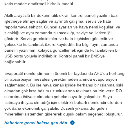
katkı madde emdirmeli hidrolik modül.
Akıllı arayüzlü bir dokunmatik ekran kontrol paneli yazılım bazlı
işletmeye almayı sağlar ve ayrıntılı çalışma, servis ve hata
raporlamaya sahiptir. Güncel ayarları ve hava nemi koşulları ve
sıcaklığı ve aynı zamanda su sıcaklığı, seviye ve iletkenliği
gösterir. Servis gereksinimleri ve hata teşhisleri gösterilir ve
gelecekte kullanılmak üzere kaydedilir. Bu bilgi, aynı zamanda
panelin yazılımını kolayca güncellemek için de kullanılabilen bir
USB portu yoluyla indirilebilir. Kontrol paneli bir BMS'ye
bağlanabilir.
Evaporatif nemlendirmenin önemli bir faydası da AHU'da herhangi
bir absorbsiyon mesafesi gerektirmeden anında evaporasyon
sağlamasıdır. Bu ise hava kanalı içinde herhangi bir ıslanma riski
olmadan çok kısa bölüm uzunluklarına takılmasına izin verir. RO
su arıtma ihtiyacı olmadan şebeke suyu ile çalışabilir. Suyu
ısıtmaya ihtiyaç olmadığı için elektrikli buharlı nemlendiricilerden
çok daha ekonomik çalışabilir. Düzenli yıkama döngüleri
mineralleri sistemden gidererek düşük bakım seçeneği oluşturur.
Haberlere genel bakışa geri dön