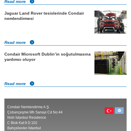
Read more
Jaguar Land Rover tesislerinde Condair
nemlendirmesi
Read more
Condair Microsoft Dublin’in soğutulmasına
yardımcı oluyor
Read more
Condair Nemlendirme A.Ş.
Çobançeşme Mh Sanayi Cd No:44
Nish İstanbul Residence
C Blok Kat:9 D:102
Bahçelievler-İstanbul