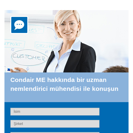
Condair ME hakkında bir uzman
nemlendirici mühendisi ile konuşun