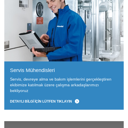
Servis Mühendisleri
Servis, devreye alma ve bakım işlemlerini gerçekleştiren
ekibimize katılmak üzere çalışma arkadaşlarımızı
bekliyoruz
DETAYLI BILGI IÇIN LÜTFEN TIKLAYIN