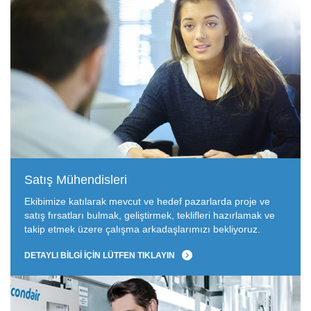
Satış Mühendisleri
Ekibimize katılarak mevcut ve hedef pazarlarda proje ve
satış fırsatları bulmak, geliştirmek, teklifleri hazırlamak ve
takip etmek üzere çalışma arkadaşlarımızı bekliyoruz.
DETAYLI BILGI IÇIN LÜTFEN TIKLAYIN