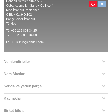
Condair Nemlendirme A.Ş.
Çobançeşme Mh Sanayi Cd No:44
Nish İstanbul Residence
C Blok Kat:9 D:102
Bahçelievler-İstanbul
Türkiye
T1: +90 212 803 34 25
T2: +90 212 803 34 08
E:
COTR-info@condair.com
Nemlendiriciler
Nem Alıcılar
Servis ve yedek parça
Kaynaklar
Şirket bilgisi