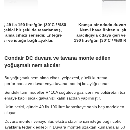
 %80
Komşu bir odada duvara montaj için nem alma cihazı.
ş,
Nemli hava ünitenin içine çekilir ve kuru hava, kanal
re
aracılığıyla odaya geri verilir. Bu serideki modeller 49 ila
190 litre/gün (30°C / %80 RH) nem alma kapasiteleri sağlar.
Condair DC duvara ve tavana monte edilen
yoğuşmalı nem alıcılar
Bu yoğuşmalı nem alma cihazı yelpazesi, güçlü kurutma
performansı ve duvar veya tavana montaj kolaylığı sunar.
Serideki tüm modeller R410A soğutucu gaz içerir ve poliüretan toz
emaye kaplı sıcak galvanizli kalın sacdan yapılmıştır.
Ürün serisi, günde 49 ila 190 litre kapasiteye sahip beş modelden
oluşur.
Duvara monteli versiyonlar, ekstra stabilite için isteğe bağlı çelik
ayaklarla tedarik edilebilir. Duvara monteli uzaktan kumandalar 50