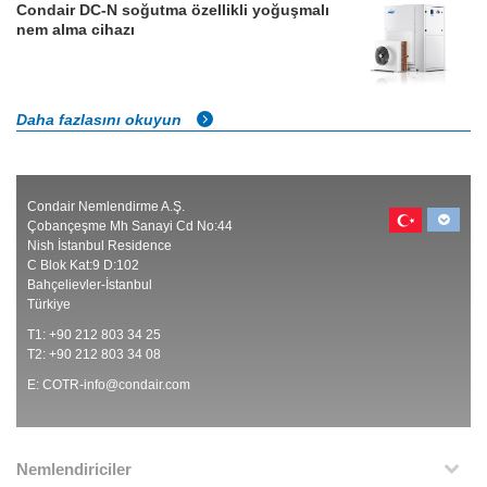
Condair DC-N soğutma özellikli yoğuşmalı
nem alma cihazı
Daha fazlasını okuyun
Condair Nemlendirme A.Ş.
Çobançeşme Mh Sanayi Cd No:44
Nish İstanbul Residence
C Blok Kat:9 D:102
Bahçelievler-İstanbul
Türkiye
T1: +90 212 803 34 25
T2: +90 212 803 34 08
E:
COTR-info@condair.com
Nemlendiriciler