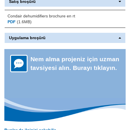
Satış broşürü
Condair dehumidifiers brochure en rt
PDF
(1.6MB)
Uygulama broşürü
Nem alma projeniz için uzman
tavsiyesi alın. Burayı tıklayın.