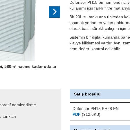
Defensor PH15 bir nemlendirici ve
kullanımı için farklı filtre matları
Bir 20L su tankı ana üniteden kola
taşımak yerine en yakın doldurma 
olarak basit sürekli çalışma için b
Sistemin bir dijital kumanda panel
klavye kilitlemesi vardır. Aynı z
nem değeri kontrol edilebilir.
i, 580m³ hacme kadar odalar
Ağır yükleri taşımaya gerek olmada
Satış broşürü
aporatif nemlendirme
Defensor PH15 PH28 EN
PDF
(912.6KB)
u tankları