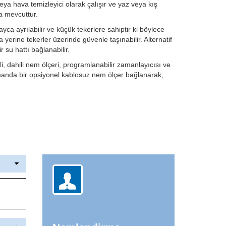
ya hava temizleyici olarak çalışır ve yaz veya kış
yla mevcuttur.
yca ayrılabilir ve küçük tekerlere sahiptir ki böylece
yerine tekerler üzerinde güvenle taşınabilir. Alternatif
ir su hattı bağlanabilir.
i, dahili nem ölçeri, programlanabilir zamanlayıcısı ve
amanda bir opsiyonel kablosuz
nem ölçer bağlanarak,
n kolay doldurma için ayrılabilir tekerlekli
su tankı