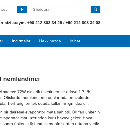
ünüzü
 bizi arayın:
+90
212 803 34 25 / +90 212 803 34 08
er
İndirmeler
Hakkımızda
İrtibat
 nemlendirici
 sadece 72W elektrik tüketirken bir odaya 1.7L/h
r. Ofislerde, nemlendirme odalarında, müzelerde,
ar herhangi bir tek odada kullanım için idealdir.
 bir dairesel evaporatör mata sahiptir. Bir fan ünitenin
 evaporatör mat üzerinden kuru havayı çeker. Hava,
n sonra ünitenin üstündeki menfezlerden ortama verilir.