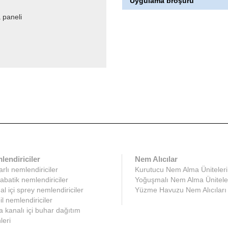
Uygulama broşürü
 paneli
lendiriciler
Nem Alıcılar
rlı nemlendiriciler
Kurutucu Nem Alma Üniteleri
abatik nemlendiriciler
Yoğuşmalı Nem Alma Ünitele
l içi sprey nemlendiriciler
Yüzme Havuzu Nem Alıcıları
l nemlendiriciler
 kanalı içi buhar dağıtım
leri