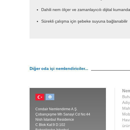
Dahili nem ölçer ve zamanlayıcılı dijital kumanda
Sürekli çalışma için şebeke suyuna bağlanabilir
Diğer oda içi nemlendiriciler...
Nem
Buha
Adiy
Maha
Condair Nemlendirme A.Ş.
Mobi
Çobançeşme Mh Sanayi Cd No:44
Nish İstanbul Residence
Hava
C Blok Kat:9 D:102
ürün