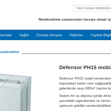
Yerel Condair distribütör
bulun
Nemlendirme uzmanından tavsiye almak için
lamalar
Sağlık
Condair dünyası
Haberler
Faydalı Bilgil
emlendirici
Next
Defensor PH15 mobil
Defensor PH15 mobil nemlendirici
kapasiteye kadar nem sağlayabili
galerilerde veya 580m³ hacme kad
Sistem bir su deposu içinde dönen
yanındaki ızgaralardan ve nemli
optimum şekilde nemlendirildikte